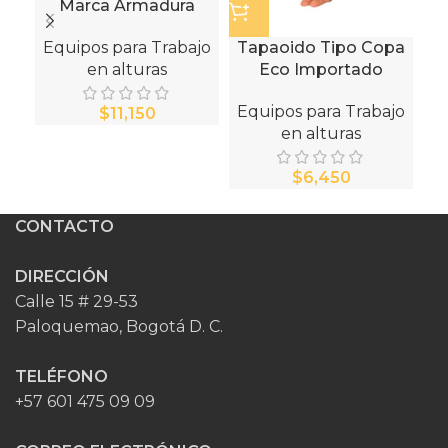
Marca Armadura
Equipos para Trabajo
Tapaoido Tipo Copa
en alturas
Eco Importado
Equipos para Trabajo
Eq
$
en alturas
$
CONTACTO
DIRECCIÓN
Calle 15 # 29-53
Paloquemao, Bogotá D. C.
TELÉFONO
+57 601 475 09 09