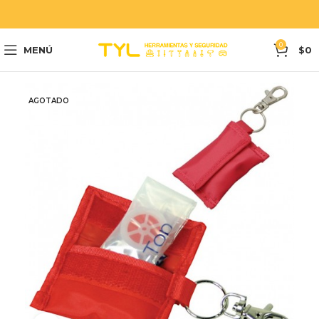
0
MENÚ
$
0
AGOTADO