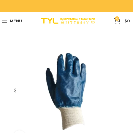
0
MENÚ
$
0