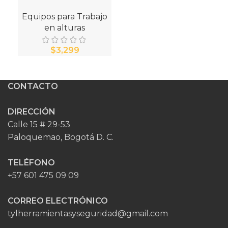
Eq
Equipos para Trabajo
en alturas
$
CONTACTO
DIRECCIÓN
Calle 15 # 29-53
Paloquemao, Bogotá D. C.
TELÉFONO
+57 601 475 09 09
CORREO ELECTRÓNICO
tylherramientasyseguridad@gmail.com