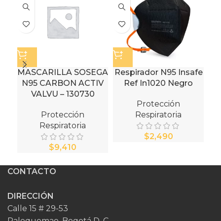
MASCARILLA SOSEGA
Respirador N95 Insafe
Fi
N95 CARBON ACTIV
Ref In1020 Negro
VALVU – 130730
Protección
Protección
Respiratoria
Respiratoria
$
$
CONTACTO
DIRECCIÓN
Calle 15 # 29-53
Paloquemao, Bogotá D. C.