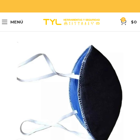
0
MENÚ
$
0