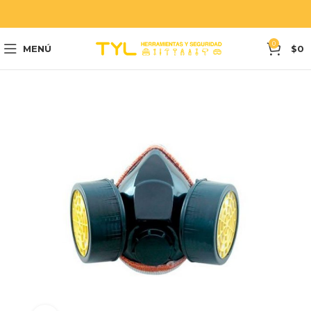
0
MENÚ
$
0