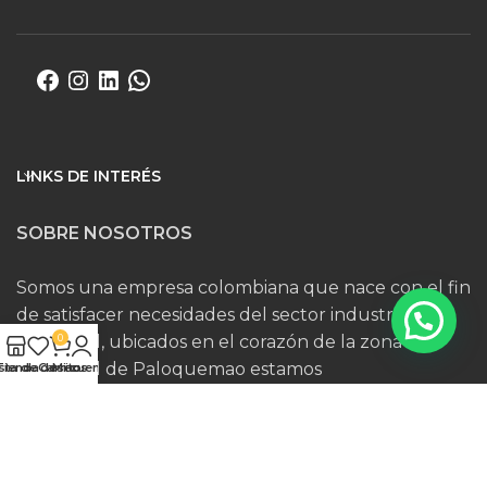
LINKS DE INTERÉS
SOBRE NOSOTROS
Somos una empresa colombiana que nace con el fin
de satisfacer necesidades del sector industrial y
comercial, ubicados en el corazón de la zona
0
comercial de Paloquemao estamos
ista de deseos
Tienda
Carrito
Mi cuenta
estratégicamente ubicados para ser no solo
proveedores sino aliados estratégicos de nuestros
clientes.