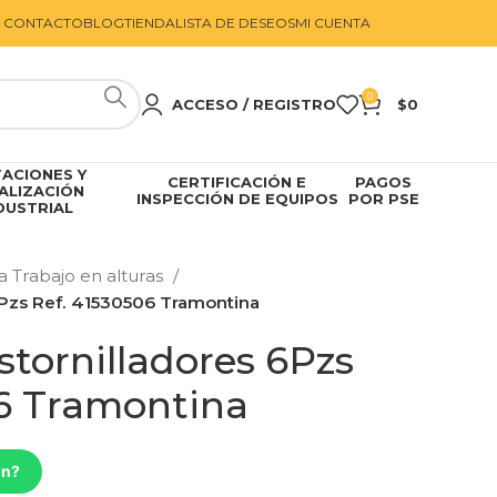
CONTACTO
BLOG
TIENDA
LISTA DE DESEOS
MI CUENTA
0
ACCESO / REGISTRO
$
0
ACIONES Y
CERTIFICACIÓN E
PAGOS
ALIZACIÓN
INSPECCIÓN DE EQUIPOS
POR PSE
DUSTRIAL
a Trabajo en alturas
6Pzs Ref. 41530506 Tramontina
tornilladores 6Pzs
6 Tramontina
ón?