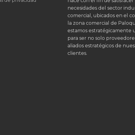
as de privacidad
nace con el fin de satisfacer
necesidades del sector indus
comercial, ubicados en el c
la zona comercial de Palo
estamos estratégicamente 
para ser no solo proveedore
aliados estratégicos de nues
clientes.