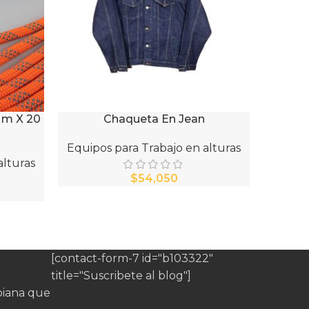
3Mm X 20
Chaqueta En Jean
AÑADIR AL CARRITO
Equipos para Trabajo en alturas
alturas
$
[contact-form-7 id="b103322"
title="Suscribete al blog"]
iana que