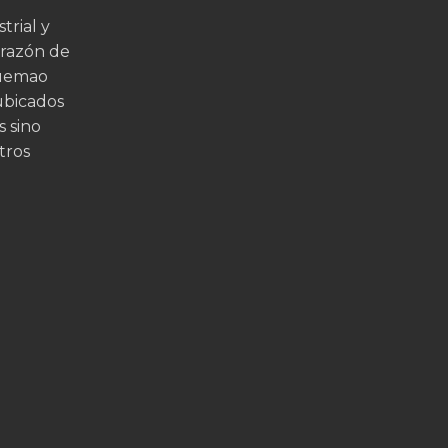
trial y
orazón de
quemao
ubicados
s sino
tros