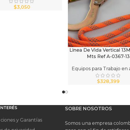
$
Linea De Vida Vertical 1
AÑADIR AL CARRITO
Mts Ref A-0367-13
Equipos para Trabajo en 
$
 INTERÉS
SOBRE NOSOTROS
ciones y Garantías
Somos una empresa colomb