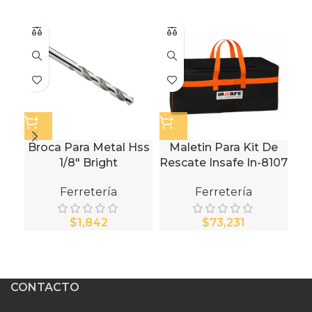
Broca Para Metal Hss
Maletin Para Kit De
1/8″ Bright
Rescate Insafe In-8107
P
Bol
Ferretería
Ferretería
$
$
CONTACTO