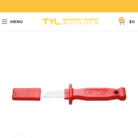
0
MENÚ
$
0