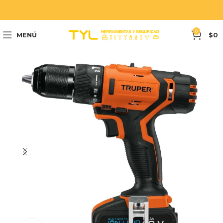
0
MENÚ
$
0