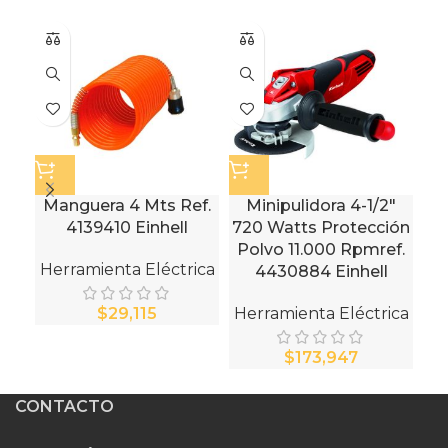
Manguera 4 Mts Ref.
Minipulidora 4-1/2″
Lá
4139410 Einhell
720 Watts Protección
R
Polvo 11.000 Rpmref.
Herramienta Eléctrica
He
4430884 Einhell
$
Herramienta Eléctrica
$
CONTACTO