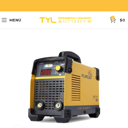
0
MENÚ
$
0