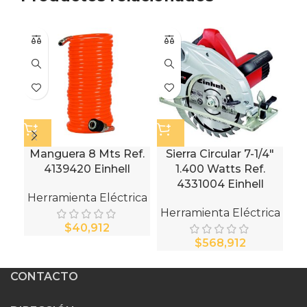
Manguera 8 Mts Ref.
Sierra Circular 7-1/4″
4139420 Einhell
1.400 Watts Ref.
Wa
4331004 Einhell
Herramienta Eléctrica
Herramienta Eléctrica
He
$
$
CONTACTO