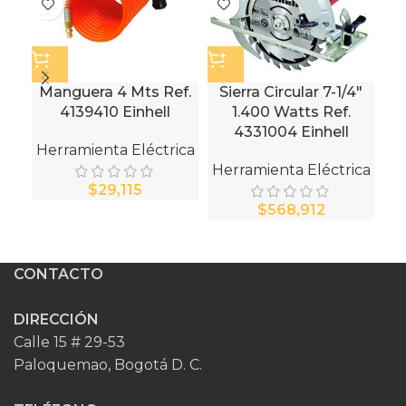
Manguera 4 Mts Ref.
Sierra Circular 7-1/4″
4139410 Einhell
1.400 Watts Ref.
Wa
4331004 Einhell
Herramienta Eléctrica
Herramienta Eléctrica
He
$
$
CONTACTO
DIRECCIÓN
Calle 15 # 29-53
Paloquemao, Bogotá D. C.