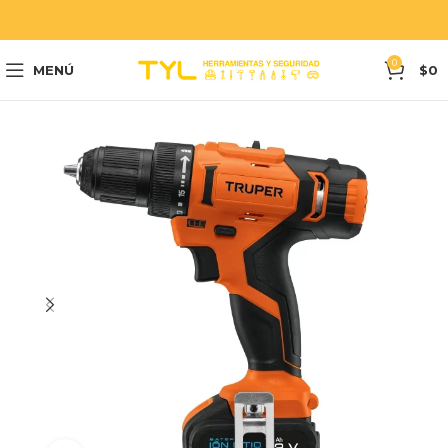
0
MENÚ
$
0