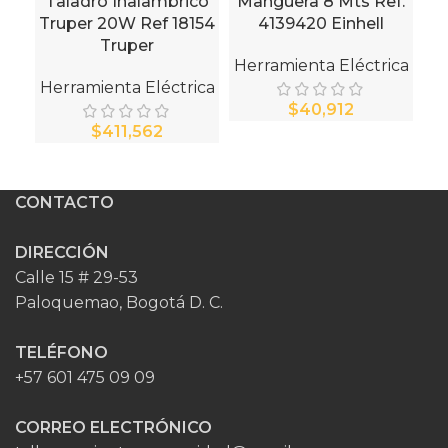
Taladro Inalambrico
Manguera 8 Mts Ref.
M
Truper 20W Ref 18154
4139420 Einhell
Truper
Herramienta Eléctrica
He
Herramienta Eléctrica
$
$
CONTACTO
DIRECCIÓN
Calle 15 # 29-53
Paloquemao, Bogotá D. C.
TELÉFONO
+57 601 475 09 09
CORREO ELECTRÓNICO