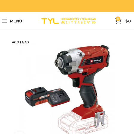
0
MENÚ
$
0
AGOTADO