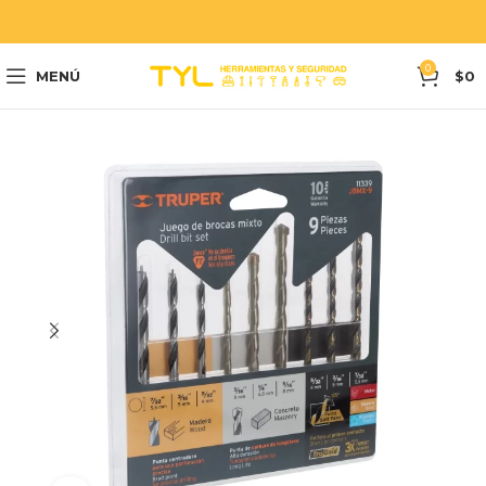
0
MENÚ
$
0