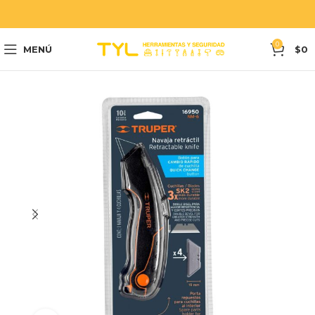
0
MENÚ
$
0