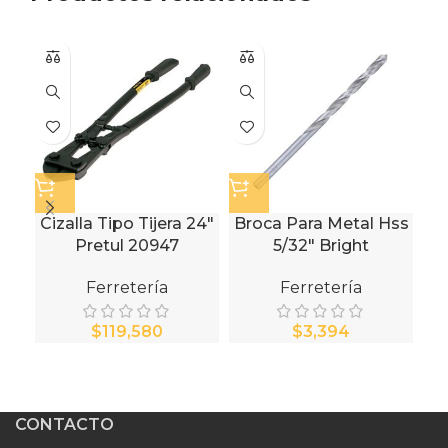
Cizalla Tipo Tijera 24″
Broca Para Metal Hss
Pretul 20947
5/32″ Bright
C
Ferretería
Ferretería
$
$
CONTACTO