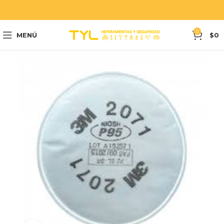
0
MENÚ
$
0