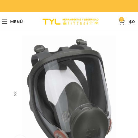
0
MENÚ
$
0