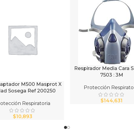
Respirador Media Cara S
AÑADIR AL CARRITO
7503 : 3M
daptador M500 Masprot X
AL CARRITO
Protección Respirato
dad Sosega Ref 200250
$
otección Respiratoria
$