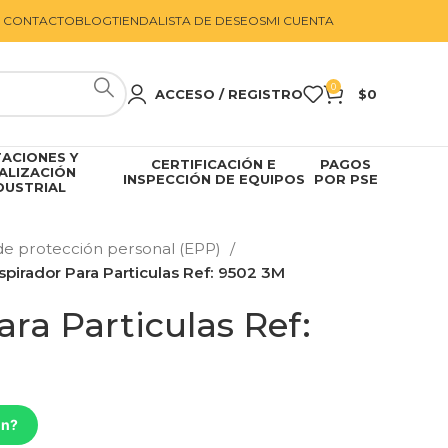
CONTACTO
BLOG
TIENDA
LISTA DE DESEOS
MI CUENTA
0
ACCESO / REGISTRO
$
0
ACIONES Y
CERTIFICACIÓN E
PAGOS
ALIZACIÓN
INSPECCIÓN DE EQUIPOS
POR PSE
DUSTRIAL
e protección personal (EPP)
spirador Para Particulas Ref: 9502 3M
ara Particulas Ref:
ón?