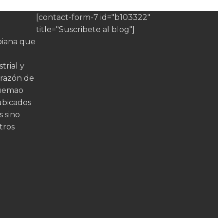
[contact-form-7 id="b103322"
title="Suscribete al blog"]
iana que
trial y
orazón de
quemao
ubicados
s sino
tros