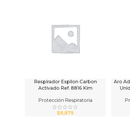
Respirador Espilon Carbon
Aro A
AÑADIR AL CARRITO
AÑADIR 
Activado Ref. 8816 Kim
Uni
Protección Respiratoria
Pr
$