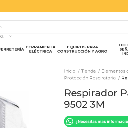
SELECCIONAR CATEGORÍA
DOT
HERRAMIENTA
EQUIPOS PARA
FERRETERÍA
SEÑ
ELÉCTRICA
CONSTRUCCIÓN Y AGRO
IN
Inicio
Tienda
Elementos d
Protección Respiratoria
Re
Respirador P
9502 3M
¿Necesitas mas informaci