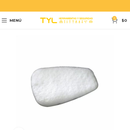
0
MENÚ
$
0