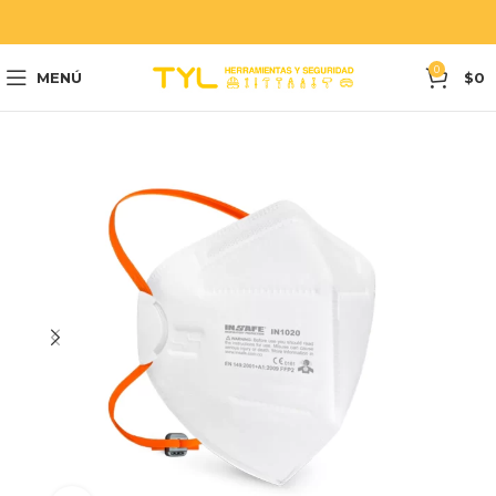
0
MENÚ
$
0