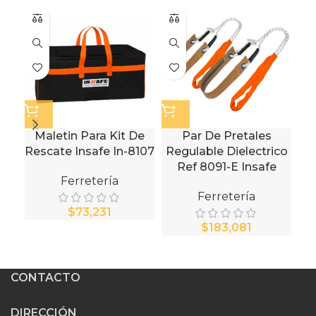
Maletin Para Kit De
Par De Pretales
Di
Rescate Insafe In-8107
Regulable Dielectrico
Ref 8091-E Insafe
Ferretería
Ferretería
$
$
CONTACTO
DIRECCIÓN