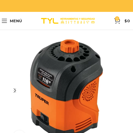
0
MENÚ
$
0