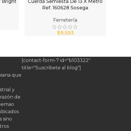
 Bright
Cuerda Semiesta De 13 X Metro
Repuest
AÑADIR AL CARRITO
AÑADIR 
Ref. 160628 Sosega
Ferretería
$
[contact-form-7 id="b103322"
title="Suscribete al blog"]
iana que
trial y
orazón de
quemao
ubicados
s sino
tros