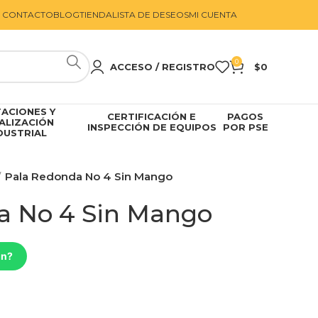
CONTACTO
BLOG
TIENDA
LISTA DE DESEOS
MI CUENTA
0
ACCESO / REGISTRO
$
0
ACIONES Y
CERTIFICACIÓN E
PAGOS
ALIZACIÓN
INSPECCIÓN DE EQUIPOS
POR PSE
DUSTRIAL
Pala Redonda No 4 Sin Mango
a No 4 Sin Mango
ón?