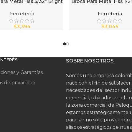
ara Metal Hss 5/32″ Bright
Broca Para Metal Hss 1/2″
AL CARRITO
AÑADIR AL CARRITO
Ferretería
Ferretería
$
$
 INTERÉS
SOBRE NOSOTROS
ciones y Garantías
Somos una empresa colomb
as de privacidad
nace con el fin de satisfacer
necesidades del sector indus
comercial, ubicados en el c
la zona comercial de Palo
estamos estratégicamente 
para ser no solo proveedore
aliados estratégicos de nues