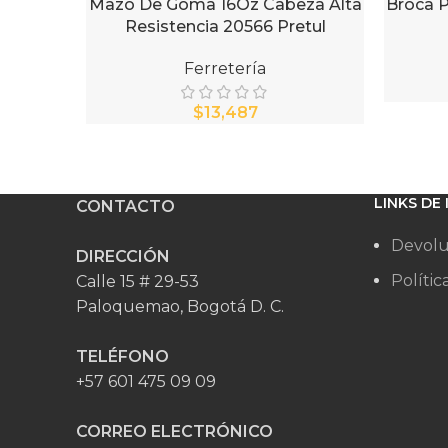
Mazo De Goma 16Oz Cabeza Alta
Broca P
AÑADIR AL CARRITO
AÑADIR 
Resistencia 20566 Pretul
Ferretería
$
LINKS DE
CONTACTO
Devolu
DIRECCIÓN
Polític
Calle 15 # 29-53
Paloquemao, Bogotá D. C.
TELÉFONO
+57 601 475 09 09
CORREO ELECTRÓNICO