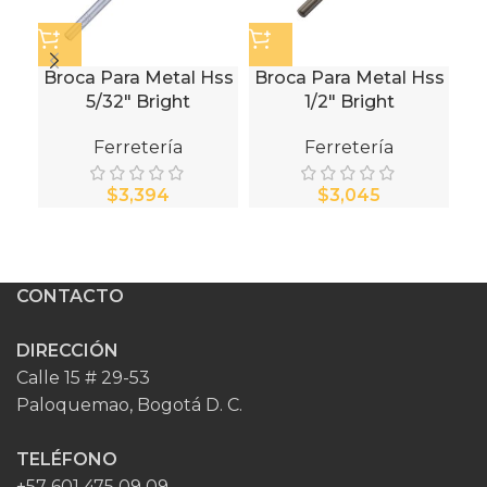
Broca Para Metal Hss
Broca Para Metal Hss
M
5/32″ Bright
1/2″ Bright
Re
Ferretería
Ferretería
$
$
CONTACTO
DIRECCIÓN
Calle 15 # 29-53
Paloquemao, Bogotá D. C.
TELÉFONO
+57 601 475 09 09