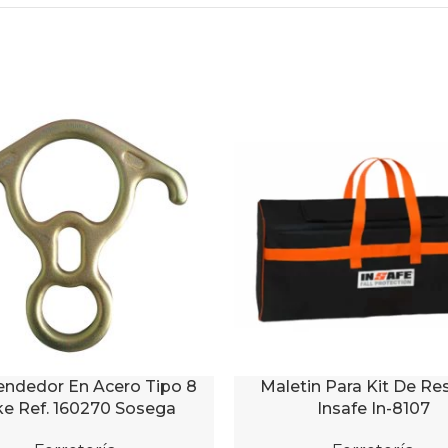
ndedor En Acero Tipo 8
Maletin Para Kit De Re
AL CARRITO
AÑADIR AL CARRITO
ke Ref. 160270 Sosega
Insafe In-8107