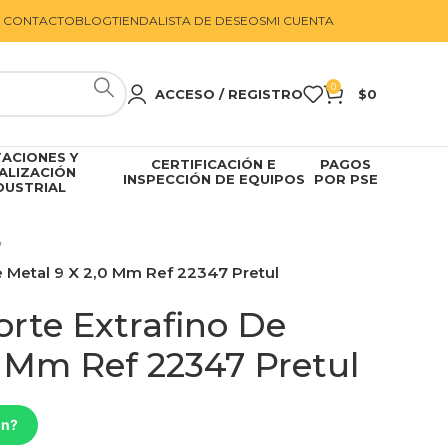
CONTACTO
BLOG
TIENDA
LISTA DE DESEOS
MI CUENTA
0
ACCESO / REGISTRO
$
0
ACIONES Y
CERTIFICACIÓN E
PAGOS
ALIZACIÓN
INSPECCIÓN DE EQUIPOS
POR PSE
DUSTRIAL
e Metal 9 X 2,0 Mm Ref 22347 Pretul
orte Extrafino De
0 Mm Ref 22347 Pretul
ón?