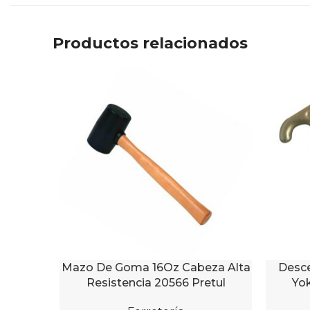
Productos relacionados
Mazo De Goma 16Oz Cabeza Alta
Desce
AÑADIR AL CARRITO
AÑADIR 
Resistencia 20566 Pretul
Yo