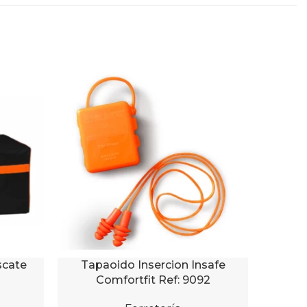
scate
Tapaoido Insercion Insafe
Alicat
AÑADIR AL CARRITO
AÑADIR 
Comfortfit Ref: 9092
Grip 10