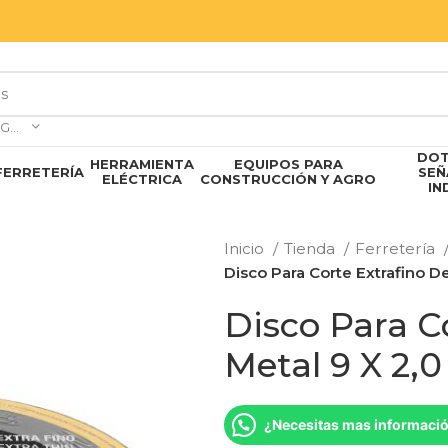
SELECCIONAR CATEGORÍA
DOT
HERRAMIENTA
EQUIPOS PARA
FERRETERÍA
SEÑ
ELÉCTRICA
CONSTRUCCIÓN Y AGRO
IN
Inicio
Tienda
Ferretería
Disco Para Corte Extrafino D
Disco Para C
Metal 9 X 2,
¿Necesitas mas informaci