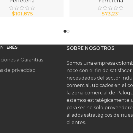
Ferretería
Ferretería
$
$
 INTERÉS
SOBRE NOSOTROS
ciones y Garantías
Somos una empresa colomb
as de privacidad
nace con el fin de satisfacer
necesidades del sector indus
comercial, ubicados en el c
la zona comercial de Palo
estamos estratégicamente 
para ser no solo proveedore
aliados estratégicos de nues
clientes.