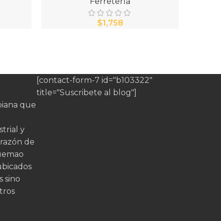
Ferretería
$
[contact-form-7 id="b103322"
title="Suscribete al blog"]
iana que
trial y
orazón de
quemao
ubicados
s sino
tros