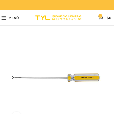
0
MENÚ
$
0