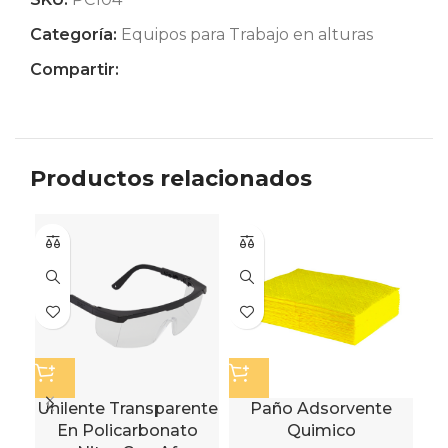
Categoría:
Equipos para Trabajo en alturas
Compartir:
Productos relacionados
P
I
Unilente Transparente
Paño Adsorvente
En Policarbonato
Quimico
Eq