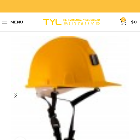
0
MENÚ
$
0