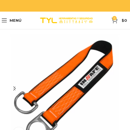
0
MENÚ
$
0