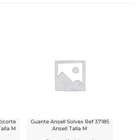
icorte
Guante Ansell Solvex Ref 37185
Guan
AÑADIR AL CARRITO
AÑADIR 
alla M
Ansell Talla M