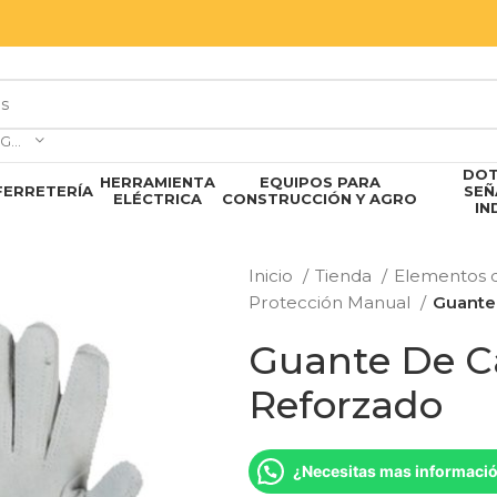
SELECCIONAR CATEGORÍA
DOT
HERRAMIENTA
EQUIPOS PARA
FERRETERÍA
SEÑ
ELÉCTRICA
CONSTRUCCIÓN Y AGRO
IN
Inicio
Tienda
Elementos d
Protección Manual
Guante
Guante De C
Reforzado
¿Necesitas mas informaci