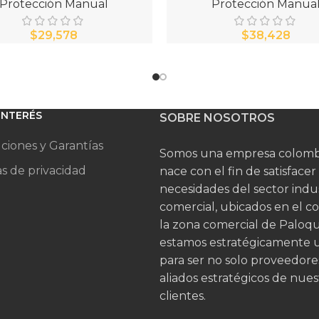
Protección Manual
Protección Manua
$
$
 INTERÉS
SOBRE NOSOTROS
ciones y Garantías
Somos una empresa colomb
as de privacidad
nace con el fin de satisfacer
necesidades del sector indus
comercial, ubicados en el c
la zona comercial de Palo
estamos estratégicamente 
para ser no solo proveedore
aliados estratégicos de nues
clientes.