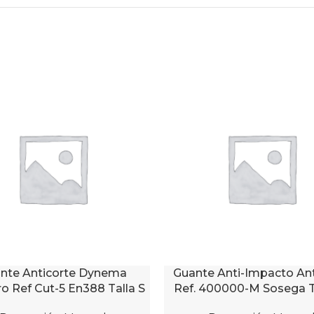
nte Anticorte Dynema
Guante Anti-Impacto Ant
AL CARRITO
AÑADIR AL CARRITO
ro Ref Cut-5 En388 Talla S
Ref. 400000-M Sosega T