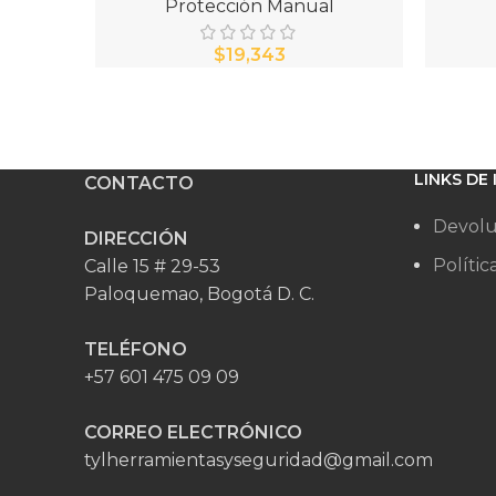
Protección Manual
$
LINKS DE
CONTACTO
Devolu
DIRECCIÓN
Polític
Calle 15 # 29-53
Paloquemao, Bogotá D. C.
TELÉFONO
+57 601 475 09 09
CORREO ELECTRÓNICO
tylherramientasyseguridad@gmail.com