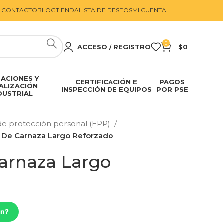
CONTACTO
BLOG
TIENDA
LISTA DE DESEOS
MI CUENTA
0
ACCESO / REGISTRO
$
0
ACIONES Y
CERTIFICACIÓN E
PAGOS
ALIZACIÓN
INSPECCIÓN DE EQUIPOS
POR PSE
DUSTRIAL
e protección personal (EPP)
 De Carnaza Largo Reforzado
arnaza Largo
ón?