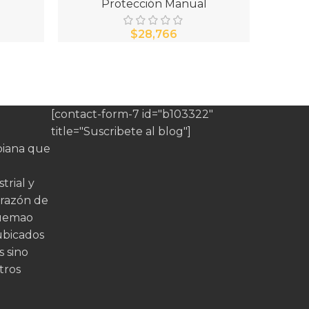
l
Protección Manual
$
[contact-form-7 id="b103322"
title="Suscribete al blog"]
iana que
trial y
orazón de
quemao
ubicados
s sino
tros