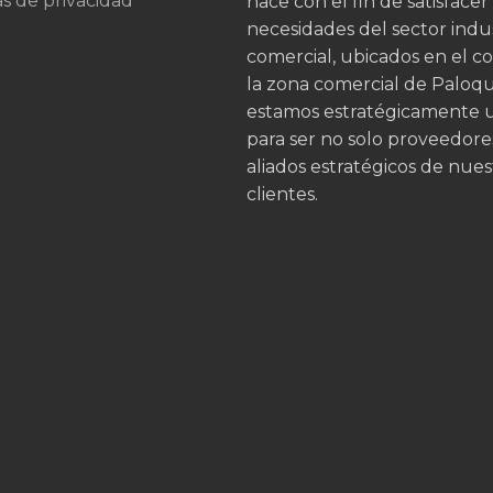
as de privacidad
nace con el fin de satisfacer
necesidades del sector indus
comercial, ubicados en el c
la zona comercial de Palo
estamos estratégicamente 
para ser no solo proveedore
aliados estratégicos de nues
clientes.