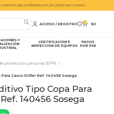
CONTACTO
BLOG
TIENDA
LISTA DE DESEOS
MI CUENTA
0
ACCESO / REGISTRO
$
0
ACIONES Y
CERTIFICACIÓN E
PAGOS
ALIZACIÓN
INSPECCIÓN DE EQUIPOS
POR PSE
DUSTRIAL
e protección personal (EPP)
 Para Casco Driller Ref. 140456 Sosega
ditivo Tipo Copa Para
r Ref. 140456 Sosega