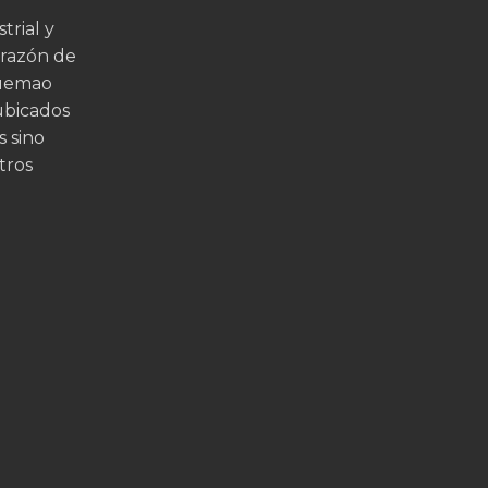
trial y
orazón de
quemao
ubicados
s sino
tros