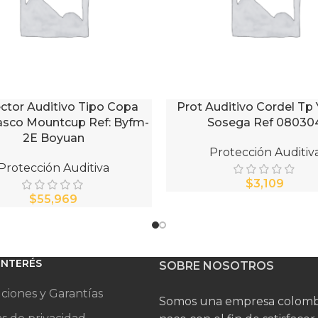
ctor Auditivo Tipo Copa
Prot Auditivo Cordel Tp 
AL CARRITO
AÑADIR AL CARRITO
asco Mountcup Ref: Byfm-
Sosega Ref 08030
2E Boyuan
Protección Auditiv
Protección Auditiva
$
$
 INTERÉS
SOBRE NOSOTROS
ciones y Garantías
Somos una empresa colomb