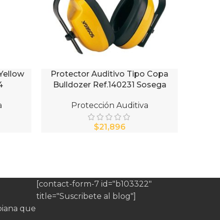
Yellow
Protector Auditivo Tipo Copa
Protect
AÑADIR AL CARRITO
AÑADIR 
4
Bulldozer Ref.140231 Sosega
a
Protección Auditiva
$
[contact-form-7 id="b103322"
title="Suscribete al blog"]
iana que