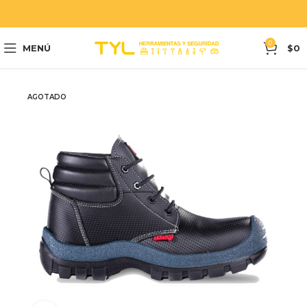
0
MENÚ
$
0
AGOTADO