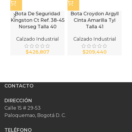
Bota De Seguridad
Bota Croydon Argyll
B
Kingston Ct Ref. 38-45
Cinta Amarilla Tyl
Norseg Talla 40
Talla 41
Calzado Industrial
Calzado Industrial
$
$
CONTACTO
DIRECCIÓN
Calle 15 # 29-53
Paloquemao, Bogotá D. C.
TELÉFONO