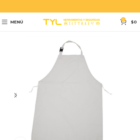
0
MENÚ
$
0