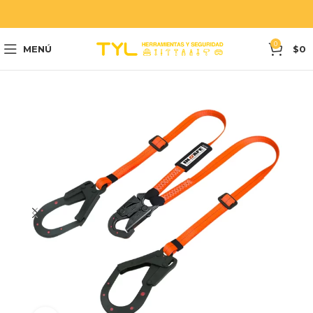
0
MENÚ
$
0