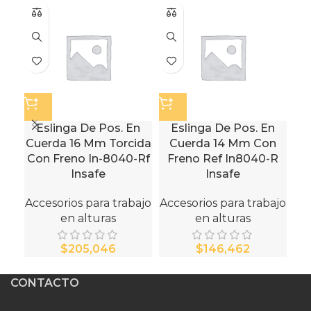
Eslinga De Pos. En
Eslinga De Pos. En
Cuerda 16 Mm Torcida
Cuerda 14 Mm Con
Di
Con Freno In-8040-Rf
Freno Ref In8040-R
Se
Insafe
Insafe
Accesorios para trabajo
Accesorios para trabajo
Acc
en alturas
en alturas
$
$
CONTACTO