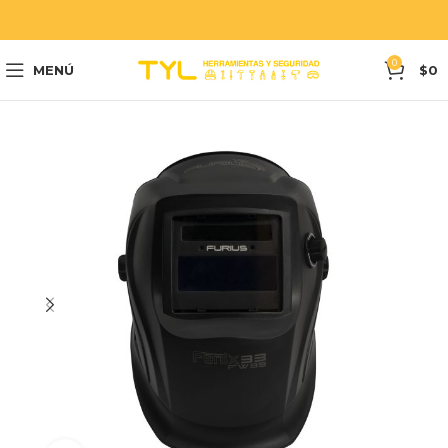
0
MENÚ
$
0