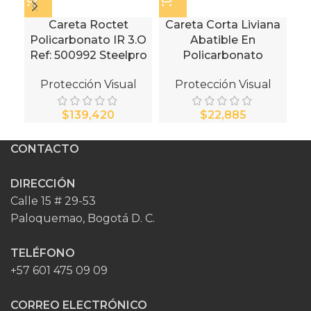
Careta Roctet
Careta Corta Liviana
C
Policarbonato IR 3.O
Abatible En
Ref: 500992 Steelpro
Policarbonato
Protección Visual
Protección Visual
$
$
CONTACTO
DIRECCIÓN
Calle 15 # 29-53
Paloquemao, Bogotá D. C.
TELÉFONO
+57 601 475 09 09
CORREO ELECTRÓNICO